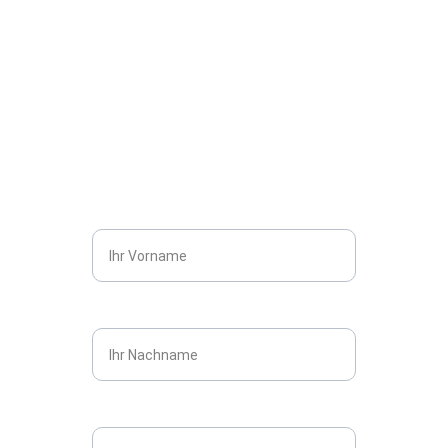
Ihre Nachricht an mich
Schreiben Sie mir zu Wünschen, Fragen und 
bei Interesse an Originalwerken.
Vorname*
Nachname*
Email*